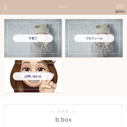
育楽mama
子育て
プロフィール
お問い合わせ
― TAG ―
b.box